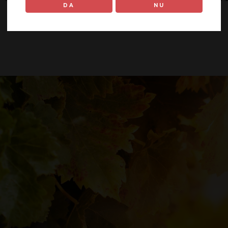
DA
NU