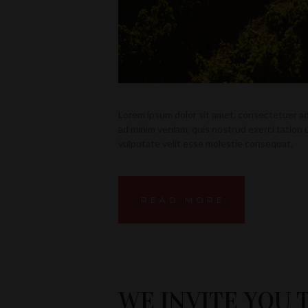
Lorem ipsum dolor sit amet, consectetuer ad
ad minim veniam, quis nostrud exerci tation u
vulputate velit esse molestie consequat,
READ MORE
WE INVITE YOU 