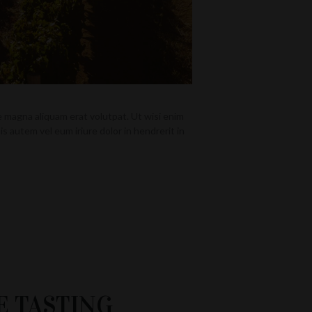
 magna aliquam erat volutpat. Ut wisi enim
s autem vel eum iriure dolor in hendrerit in
E TASTING