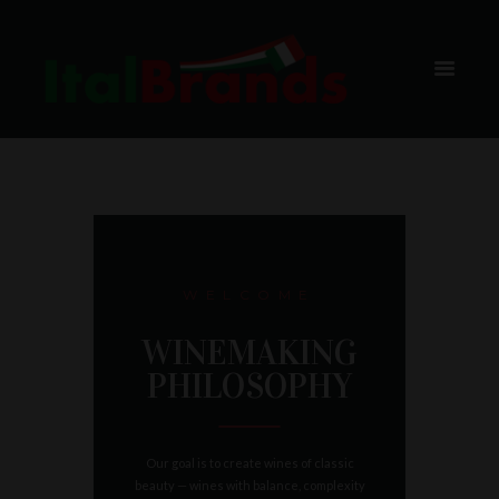
2
HOME
ABOUT US 2
WELCOME
WINEMAKING
PHILOSOPHY
Our goal is to create wines of classic
beauty — wines with balance, complexity