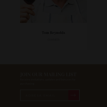
Tom Reynolds
OWNER
JOIN OUR MAILING LIST
Receive invitations, updates and bonuses for
purchasing