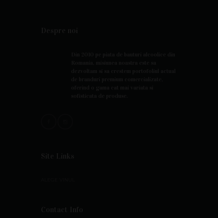
Despre noi
Din 2010 pe piata de bauturi alcoolice din
Romania, misiunea noastra este sa
dezvoltam si sa crestem portofoliul actual
de branduri premium comercializate,
oferind o gama cat mai variata si
sofisticata de produse.
Site Links
ALEGE VINUL
Contact Info