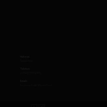
Adresa:
București
Telefon:
(+4021) 380 20 95
Email:
catalin.nita@italbrands.ro