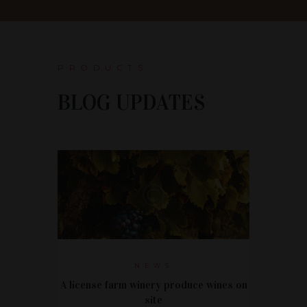
PRODUCTS
BLOG UPDATES
NEWS
A license farm winery produce wines on
Urban win
site