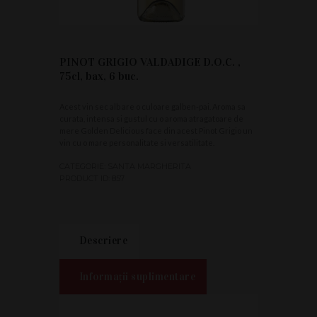
PINOT GRIGIO VALDADIGE D.O.C. ,
75cl, bax, 6 buc.
Acest vin sec alb are o culoare galben-pai. Aroma sa
curata, intensa si gustul cu o aroma atragatoare de
mere Golden Delicious face din acest Pinot Grigio un
vin cu o mare personalitate si versatilitate.
CATEGORIE:
SANTA MARGHERITA
PRODUCT ID:
857
Descriere
Informații suplimentare