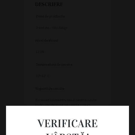
DESCRIERE
Zona de productie
Trentino – Alto Adige
Nivel de alcool
12,5%
Temperatura de servire
10°-12° C
Sugestii de servire
Excelent ca aperitiv. Ideal pentru salate
cu fructe de mare sau paste si orez
bazate pe peste si crustacee.
VERIFICARE