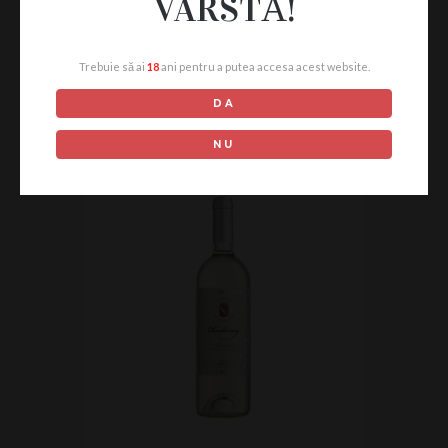
VÂRSTĂ!
PRODUSE
Trebuie să ai
18
ani pentru a putea accesa acest website.
SIMILARE
DA
NU