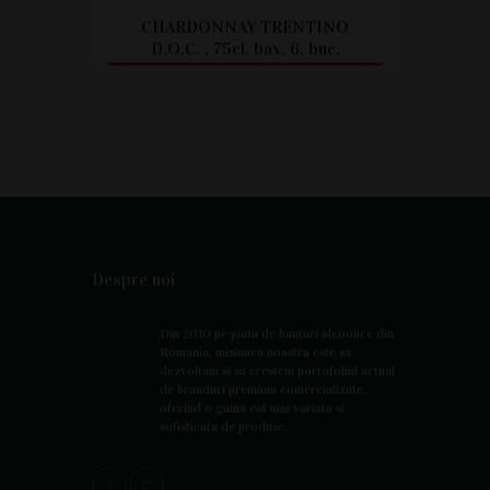
CHARDONNAY TRENTINO
D.O.C. , 75cl, bax, 6. buc.
CITEȘTE MAI MULT
Despre noi
Din 2010 pe piata de bauturi alcoolice din
Romania, misiunea noastra este sa
dezvoltam si sa crestem portofoliul actual
de branduri premium comercializate,
oferind o gama cat mai variata si
sofisticata de produse.