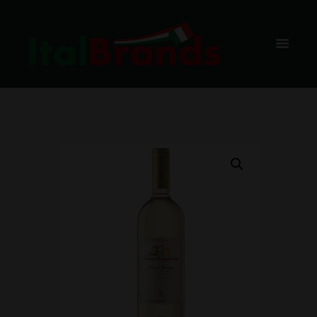
E D.O.C. ,
75CL, BAX,
6 BUC.
HOME
SHOP
VIN ALB
SANTA MARGHERITA
PINOT GRIGIO VALDADIGE D.O.C. , 75