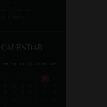
MARTIE
2016
FEBRUARIE
2016
IANUARIE
2016
CALENDAR
LUN
MAR
MIE
JOI
VIN
SÂM
DUM
1
2
3
4
5
6
7
8
9
10
11
12
13
14
15
16
17
18
19
20
21
22
23
24
25
26
27
28
29
30
31