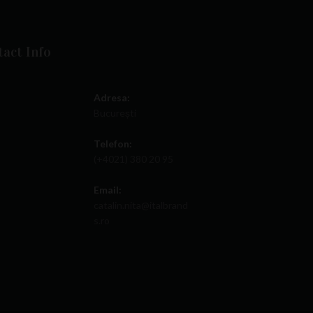
act Info
Adresa:
București
Telefon:
(+4021) 380 20 95
Email:
catalin.nita@italbrand
s.ro