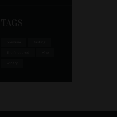
TAGS
premium
tasting
the finest red
vine
winery