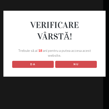
VERIFICARE
VÂRSTĂ!
Trebuie să ai
18
ani pentru a putea accesa acest
website.
DA
NU