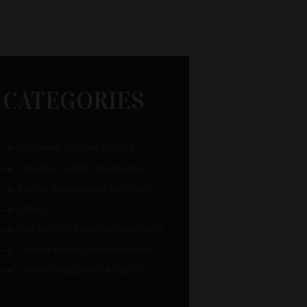
CATEGORIES
CITY WINE TASTING EVENTS
GRAPE & CHERRY RHAPSODY
LARGE WINEMAKING REGIONS
NEWS
THE OLDEST FACILITIES & RECIPES
URBAN WINERY PHENOMENON
WINERY WEDDINGS & GUESTS