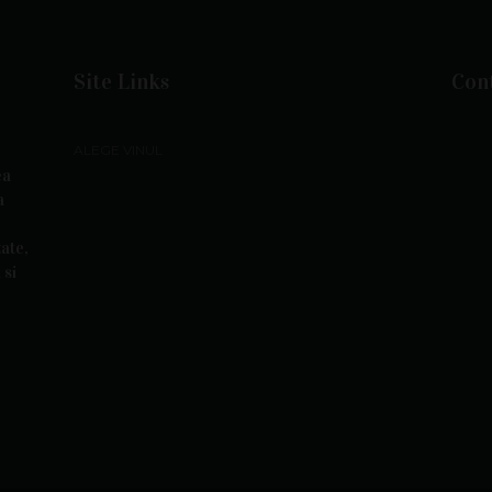
Site Links
Cont
ALEGE VINUL
ea
a
ate,
 si