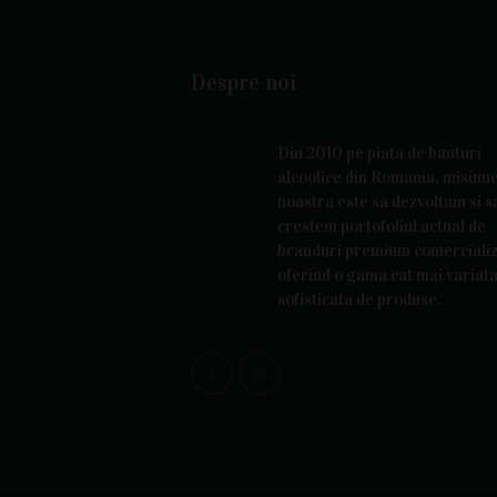
Despre noi
Din 2010 pe piata de bauturi
alcoolice din Romania, misiun
noastra este sa dezvoltam si s
crestem portofoliul actual de
branduri premium comercializ
oferind o gama cat mai variata
sofisticata de produse.