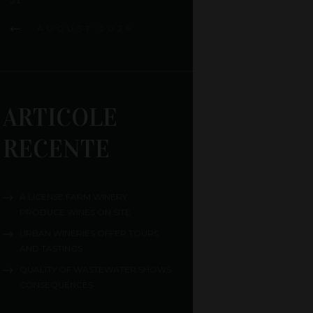
AUGUST
2026
ARTICOLE
RECENTE
A LICENSE FARM WINERY
PRODUCE WINES ON SITE
URBAN WINERIES OFFER TOURS
AND TASTINGS
QUALITY OF WASTEWATER SHOWS
CONSEQUENCES