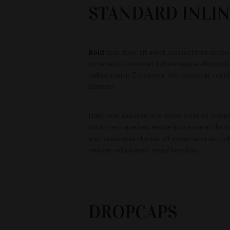
STANDARD INLI
Bold
text dolor sit amet, consectetur accen
hovered ut labore et dolore magna aliqu qui
nulla pariatur. Excepteur sint occaecat cupid
laborum.
Italic text
example iste natus error sit volu
totam rem aperiam, eaque ipsa quae ab illo i
enptatem quia oluptas sit aspernatur aut od
ratione voluptatem sequi nesciunt.
DROPCAPS