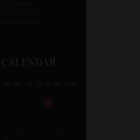
MARTIE
2016
FEBRUARIE
2016
IANUARIE
2016
CALENDAR
LUN
MAR
MIE
JOI
VIN
SÂM
DUM
1
2
3
4
5
6
7
8
9
10
11
12
13
14
15
16
17
18
19
20
21
22
23
24
25
26
27
28
29
30
31