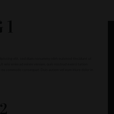
 1
ipiscing elit, sed diam nonummy nibh euismod tincidunt ut
Ut wisi enim ad minim veniam, quis nostrud exerci tation
 ex ea commodo consequat. Duis autem vel eum iriure dolor in
2