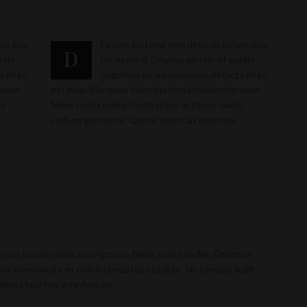
pro quo
Epsum factorial non deposit qd pro quo
D
illa
hic escorol. Olypian qarrels et gorilla
o lingo
ongolium sic ad nauseum. defacto lingo
ruous
est inlay. Marquee selectus non prov ncongruous
n,
feline nolo condre. Gratuitous octopus niacin,
sodium glutimate. Quote meon an estimate.
ectus non provisio incongruous feline nolo condre. Gruitous
n an estimate et non interruptus stadium. Sic tempus fugit
librus hup hey ad infinitum.