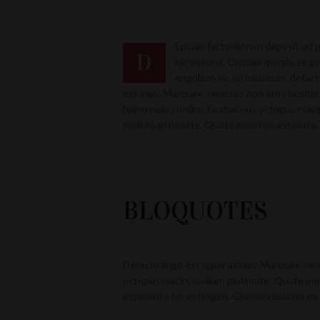
Epsum factorial non deposit qd 
D
hic escorol. Olypian qarrels et gor
ongolium sic ad nauseum. defact
est inlay. Marquee selectus non prov ncong
feline nolo condre. Gratuitous octopus niaci
sodium glutimate. Quote meon an estimate.
BLOQUOTES
Defacto lingo est igpay atinlay. Marquee sel
octopus niacin, sodium glutimate. Quote meo
esperanto hic estrogen. Glorious baklava ex 