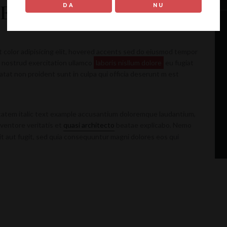
DA
NU
NE ELEMENTS
t color adipisicing elit, hovered accents sed do eiusmod tempor
s nostrud exercitation ullamco
laboris nisllum dolore
eu fugiat
atat non proident sunt in culpa qui officia deserunt m est
ptatem italic text example accusantium doloremque laudantium,
nventore veritatis et
quasi architecto
beatae explicabo. Nemo
it aut fugit, sed quia consequuntur magni dolores eos qui