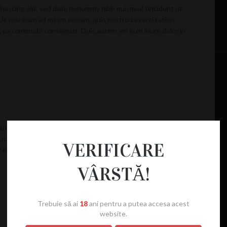
ipiscing elit, sed diam nonummy nibh euismod tincidunt ut
Ut wisi enim ad minim veniam, quis nostrud exerci tation
 ex ea commodo consequat. Duis autem vel eum iriure dolor in
ipiscing elit, sed diam nonummy nibh euismod tincidunt ut
Ut wisi enim ad minim veniam, quis nostrud exerci tation
VERIFICARE
 ex ea commodo consequat. Duis autem vel eum iriure dolor in
VÂRSTĂ!
Trebuie să ai
18
ani pentru a putea accesa acest
website.