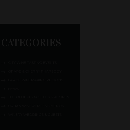
CATEGORIES
CITY WINE TASTING EVENTS
GRAPE & CHERRY RHAPSODY
LARGE WINEMAKING REGIONS
NEWS
THE OLDEST FACILITIES & RECIPES
URBAN WINERY PHENOMENON
WINERY WEDDINGS & GUESTS