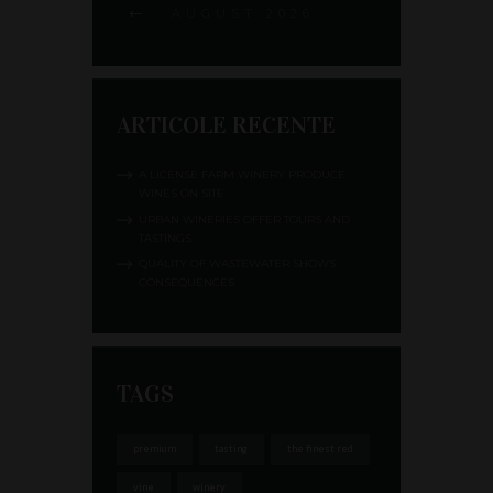
AUGUST
2026
ARTICOLE RECENTE
A LICENSE FARM WINERY PRODUCE
WINES ON SITE
URBAN WINERIES OFFER TOURS AND
TASTINGS
QUALITY OF WASTEWATER SHOWS
CONSEQUENCES
TAGS
premium
tasting
the finest red
vine
winery