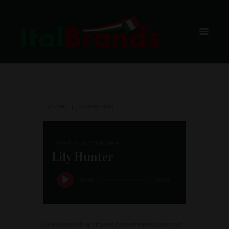
POST
HOME
GRAPE & CHERRY RHAPSODY
AUDIO POST
24/01/2016
0 COMMENT(S)
Insert Audio Title Here
Lily Hunter
00:00
00:00
Lorem ipsum dolor sit amet, consectetuer adipiscing