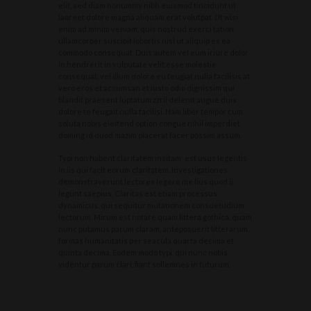
elit, sed diam nonummy nibh euismod tincidunt ut
laoreet dolore magna aliquam erat volutpat. Ut wisi
enim ad minim veniam, quis nostrud exerci tation
ullamcorper suscipit lobortis nisl ut aliquip ex ea
commodo consequat. Duis autem vel eum iriure dolor
in hendrerit in vulputate velit esse molestie
consequat, vel illum dolore eu feugiat nulla facilisis at
vero eros et accumsan et iusto odio dignissim qui
blandit praesent luptatum zzril delenit augue duis
dolore te feugait nulla facilisi. Nam liber tempor cum
soluta nobis eleifend option congue nihil imperdiet
doming id quod mazim placerat facer possim assum.
Typi non habent claritatem insitam; est usus legentis
in iis qui facit eorum claritatem. Investigationes
demonstraverunt lectores legere me lius quod ii
legunt saepius. Claritas est etiam processus
dynamicus, qui sequitur mutationem consuetudium
lectorum. Mirum est notare quam littera gothica, quam
nunc putamus parum claram, anteposuerit litterarum
formas humanitatis per seacula quarta decima et
quinta decima. Eodem modo typi, qui nunc nobis
videntur parum clari, fiant sollemnes in futurum.