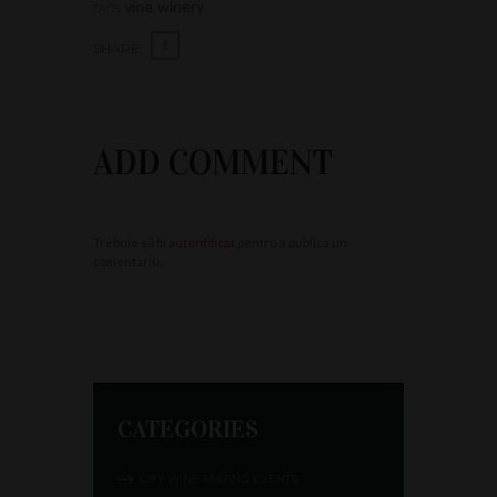
vine
winery
TAGS:
,
SHARE:
ADD COMMENT
Trebuie să fii
autentificat
pentru a publica un
comentariu.
CATEGORIES
CITY WINE TASTING EVENTS