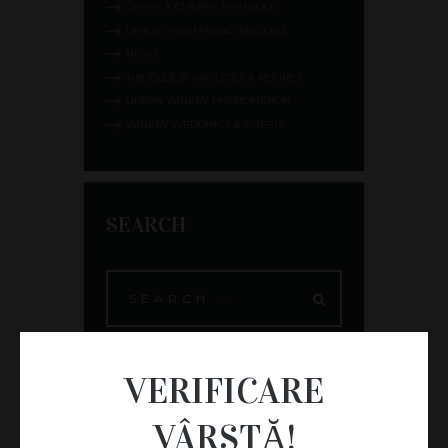
GRAPE & CHERRY RHAPSODY
LARGE WINEMAKING REGIONS
NEWS
THE OLDEST FACILITIES & RECIPES
URBAN WINERY PHENOMENON
WINERY WEDDINGS & GUESTS
SEARCH
VERIFICARE
ARCHIVES
VÂRSTĂ!