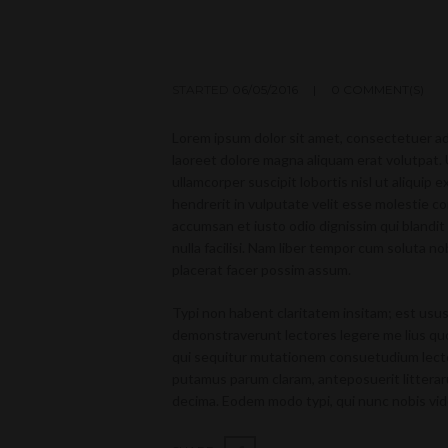
STARTED
06/05/2016
0 COMMENT(S)
Lorem ipsum dolor sit amet, consectetuer ad
laoreet dolore magna aliquam erat volutpat. 
ullamcorper suscipit lobortis nisl ut aliquip
hendrerit in vulputate velit esse molestie con
accumsan et iusto odio dignissim qui blandit
nulla facilisi. Nam liber tempor cum soluta 
placerat facer possim assum.
Typi non habent claritatem insitam; est usus 
demonstraverunt lectores legere me lius quo
qui sequitur mutationem consuetudium lecto
putamus parum claram, anteposuerit litterar
decima. Eodem modo typi, qui nunc nobis vide