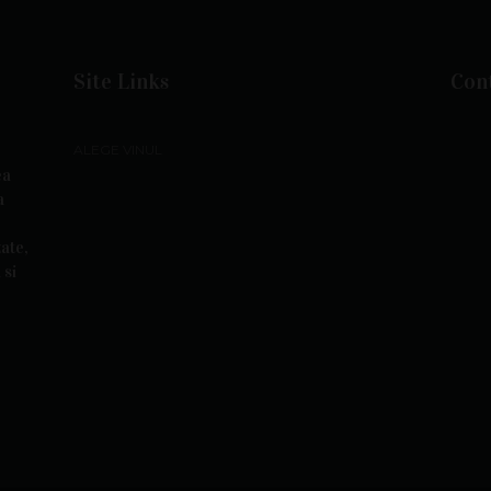
Site Links
Cont
ALEGE VINUL
ea
a
ate,
 si