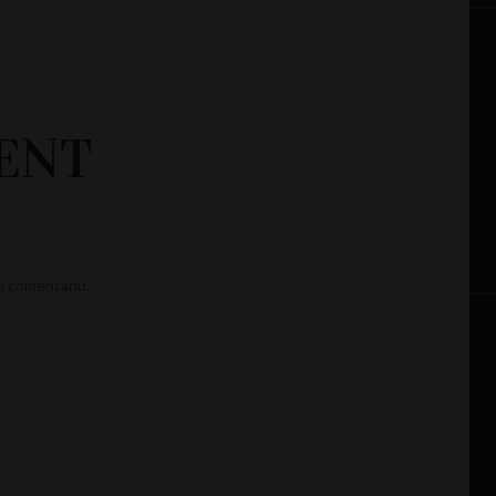
ENT
n comentariu.