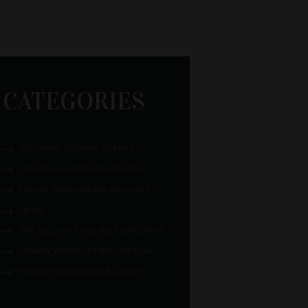
CATEGORIES
CITY WINE TASTING EVENTS
GRAPE & CHERRY RHAPSODY
LARGE WINEMAKING REGIONS
NEWS
THE OLDEST FACILITIES & RECIPES
URBAN WINERY PHENOMENON
WINERY WEDDINGS & GUESTS