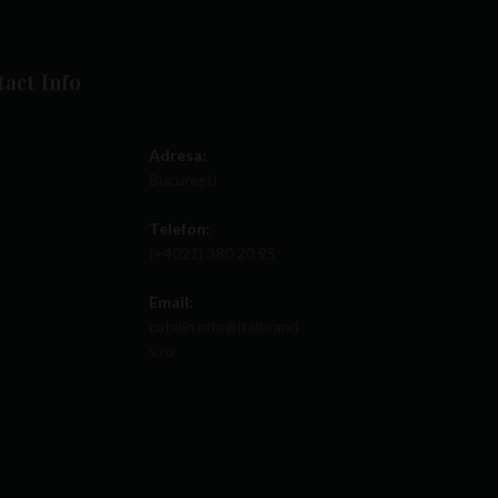
act Info
Adresa:
București
Telefon:
(+4021) 380 20 95
Email:
catalin.nita@italbrand
s.ro