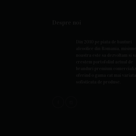
Despre noi
Din 2010 pe piata de bauturi
alcoolice din Romania, misiun
noastra este sa dezvoltam si s
crestem portofoliul actual de
branduri premium comercializ
oferind o gama cat mai variata
sofisticata de produse.