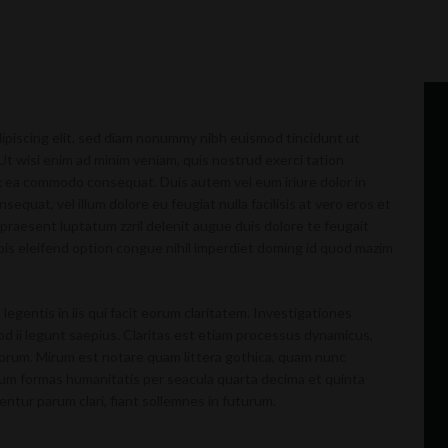
ipiscing elit, sed diam nonummy nibh euismod tincidunt ut
Ut wisi enim ad minim veniam, quis nostrud exerci tation
 ex ea commodo consequat. Duis autem vel eum iriure dolor in
sequat, vel illum dolore eu feugiat nulla facilisis at vero eros et
 praesent luptatum zzril delenit augue duis dolore te feugait
nobis eleifend option congue nihil imperdiet doming id quod mazim
legentis in iis qui facit eorum claritatem. Investigationes
d ii legunt saepius. Claritas est etiam processus dynamicus,
rum. Mirum est notare quam littera gothica, quam nunc
um formas humanitatis per seacula quarta decima et quinta
ntur parum clari, fiant sollemnes in futurum.