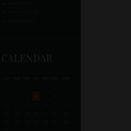
MARTIE
2016
FEBRUARIE
2016
IANUARIE
2016
CALENDAR
LUN
MAR
MIE
JOI
VIN
SÂM
DUM
1
2
3
4
5
6
7
8
9
10
11
12
13
14
15
16
17
18
19
20
21
22
23
24
25
26
27
28
29
30
31