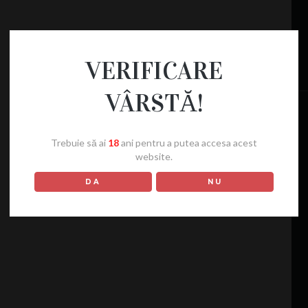
VERIFICARE
VÂRSTĂ!
Trebuie să ai
18
ani pentru a putea accesa acest
website.
DA
NU